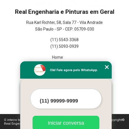
Real Engenharia e Pinturas em Geral
Rua Karl Richter, 58, Sala 77 - Vila Andrade
São Paulo - SP - CEP: 05709-030
(11) 5543-3368
(11) 5093-0939
Home
Empresa
Olá! Fale agora pelo WhatsApp.
Missão
Serviços
Contato
Mapa do site
Mais Serviços
O inteiro teor deste site está sujeito à proteção de direitos autorais. Copyright©
Iniciar conversa
Real Engenharia e Pinturas em Geral (Lei 9610 de 19/02/1998)