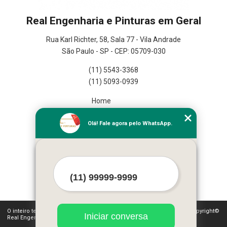
Real Engenharia e Pinturas em Geral
Rua Karl Richter, 58, Sala 77 - Vila Andrade
São Paulo - SP - CEP: 05709-030
(11) 5543-3368
(11) 5093-0939
Home
Empresa
Olá! Fale agora pelo WhatsApp.
Missão
Serviços
Contato
Mapa do site
Mais Serviços
O inteiro teor deste site está sujeito à proteção de direitos autorais. Copyright©
Iniciar conversa
Real Engenharia e Pinturas em Geral (Lei 9610 de 19/02/1998)