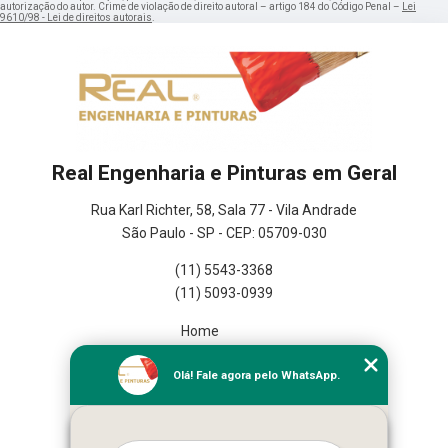
autorização do autor. Crime de violação de direito autoral – artigo 184 do Código Penal –
Lei
9610/98 - Lei de direitos autorais
.
Real Engenharia e Pinturas em Geral
Rua Karl Richter, 58, Sala 77 - Vila Andrade
São Paulo - SP - CEP: 05709-030
(11) 5543-3368
(11) 5093-0939
Home
Empresa
Olá! Fale agora pelo WhatsApp.
Missão
Serviços
Contato
Mapa do site