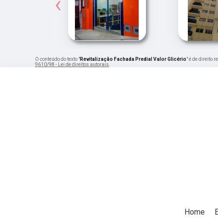
‹
O conteúdo do texto "
Revitalização Fachada Predial Valor Glicério
" é de direito
9610/98 - Lei de direitos autorais
.
Home