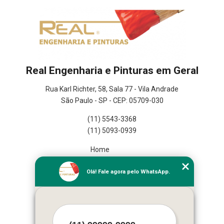
Real Engenharia e Pinturas em Geral
Rua Karl Richter, 58, Sala 77 - Vila Andrade
São Paulo - SP - CEP: 05709-030
(11) 5543-3368
(11) 5093-0939
Home
Empresa
Olá! Fale agora pelo WhatsApp.
Missão
Serviços
Contato
Mapa do site
Mais Serviços