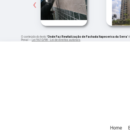
‹
O conteúdo do texto "
Onde Faz Revitalização de Fachada Itapecerica da Serra
" 
Penal –
Lei 9610/98 - Lei de direitos autorais
.
Home