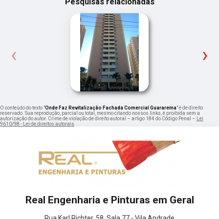
Pesquisas relacionadas
‹
›
O conteúdo do texto "
Onde Faz Revitalização Fachada Comercial Guararema
" é de direito
reservado. Sua reprodução, parcial ou total, mesmo citando nossos links, é proibida sem a
autorização do autor. Crime de violação de direito autoral – artigo 184 do Código Penal –
Lei
9610/98 - Lei de direitos autorais
.
Real Engenharia e Pinturas em Geral
Rua Karl Richter, 58, Sala 77 - Vila Andrade