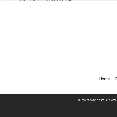
Home
O inteiro teor deste site es