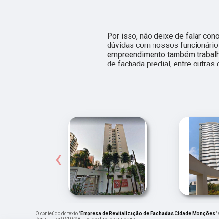
Por isso, não deixe de falar co
dúvidas com nossos funcionários
empreendimento também trabalh
de fachada predial, entre outras
‹
O conteúdo do texto "
Empresa de Revitalização de Fachadas Cidade Monções
"
Penal –
Lei 9610/98 - Lei de direitos autorais
.