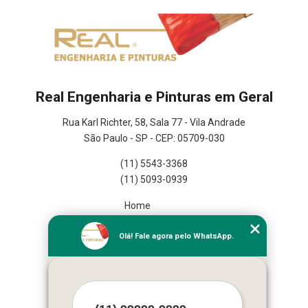
Real Engenharia e Pinturas em Geral
Rua Karl Richter, 58, Sala 77 - Vila Andrade
São Paulo - SP - CEP: 05709-030
(11) 5543-3368
(11) 5093-0939
Home
Empresa
Olá! Fale agora pelo WhatsApp.
Missão
Serviços
Contato
Mapa do site
Mais Serviços