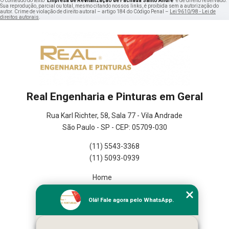
O conteúdo do texto "
Empresa de Revitalização de Fachada Santo André
" é de direito reservado.
Sua reprodução, parcial ou total, mesmo citando nossos links, é proibida sem a autorização do
autor. Crime de violação de direito autoral – artigo 184 do Código Penal –
Lei 9610/98 - Lei de
direitos autorais
.
Real Engenharia e Pinturas em Geral
Rua Karl Richter, 58, Sala 77 - Vila Andrade
São Paulo - SP - CEP: 05709-030
(11) 5543-3368
(11) 5093-0939
Home
Empresa
Olá! Fale agora pelo WhatsApp.
Missão
Serviços
Contato