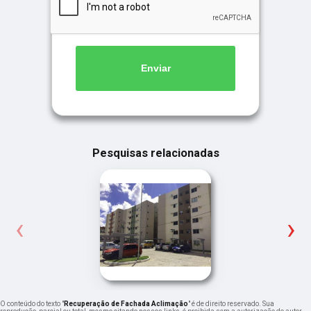
Enviar
Pesquisas relacionadas
‹
›
O conteúdo do texto "
Recuperação de Fachada Aclimação
" é de direito reservado. Sua