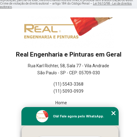
reprodução, parcial ou total, mesmo citando nossos links, é proibida sem a autorização do autor.
Crime de violação de direito autoral – artigo 184 do Código Penal –
Lei 9610/98 - Lei de direitos
autorais
.
Real Engenharia e Pinturas em Geral
Rua Karl Richter, 58, Sala 77 - Vila Andrade
São Paulo - SP - CEP: 05709-030
(11) 5543-3368
(11) 5093-0939
Home
Empresa
Olá! Fale agora pelo WhatsApp.
Missão
Serviços
Contato