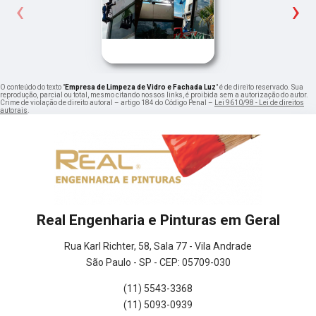
‹
›
O conteúdo do texto "
Empresa de Limpeza de Vidro e Fachada Luz
" é de direito reservado. Sua
reprodução, parcial ou total, mesmo citando nossos links, é proibida sem a autorização do autor.
Crime de violação de direito autoral – artigo 184 do Código Penal –
Lei 9610/98 - Lei de direitos
autorais
.
Real Engenharia e Pinturas em Geral
Rua Karl Richter, 58, Sala 77 - Vila Andrade
São Paulo - SP - CEP: 05709-030
(11) 5543-3368
(11) 5093-0939